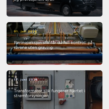
01. juli 2026
Rørinspeksjon slik får du full kontroll på
rørene uten graving
17. juni 2026
Transformator slik fungerer hjertet i
strømforsyningen