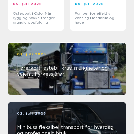
05. juli 2026
04. juli 2026
Osteopat i Oslo: Når
Pumper for effektiv
rygg og nakke trenger
vanning i landbruk og
grundig oppfølging
hage
03. juli 2026
Førerkort lastebil krav, muligheter og
veien til yrkessjåfør
02. juli 2026
Minibuss fleksibel transport for hverdag
og profesjonelt bruk