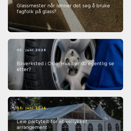
Glassmester når lønner det seg å bruke
fagfolk på glass?
05. juni 2026
Bilverksted i Oslo: Hva bør du egentlig se
etter?
03. juni 2026
Leie partytelt for et vellykket
arrangement