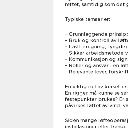
rettet, samtidig som det g
Typiske temaer er:
– Grunnleggende prinsipp
– Bruk og kontroll av løf
– Lastberegning, tyngdepu
– Sikker arbeidsmetode ve
– Kommunikasjon og signa
– Roller og ansvar i en lø
– Relevante lover, forskri
En viktig del av kurset er 
En rigger må kunne se sa
festepunkter brukes? Er 
påvirkes løftet av vind, 
Siden mange løfteoperasj
installasjoner eller trange