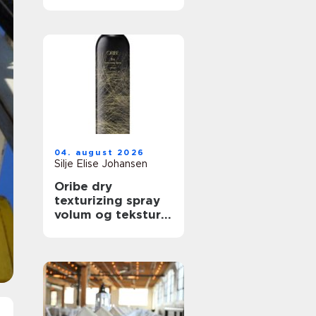
trenger det
04. august 2026
Silje Elise Johansen
Oribe dry
texturizing spray
volum og tekstur
på et øyeblikk