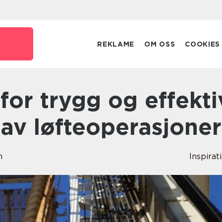
REKLAME
OM OSS
COOKIES
av løfteoperasjoner
n
Inspirat