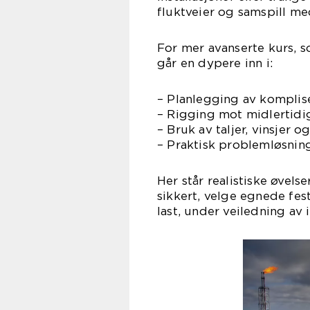
fluktveier og samspill me
For mer avanserte kurs, s
går en dypere inn i:
– Planlegging av komplise
– Rigging mot midlertidi
– Bruk av taljer, vinsjer 
– Praktisk problemløsning 
Her står realistiske øvels
sikkert, velge egnede fe
last, under veiledning av 