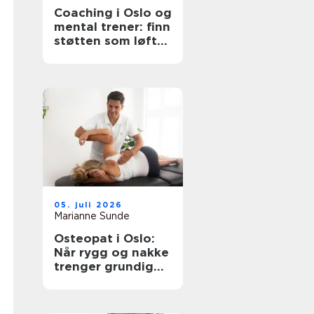
Coaching i Oslo og
mental trener: finn
støtten som løfter
deg videre
05. juli 2026
Marianne Sunde
Osteopat i Oslo:
Når rygg og nakke
trenger grundig
oppfølging