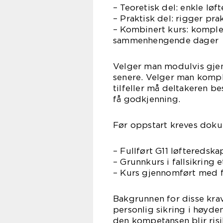
– Teoretisk del: enkle løf
– Praktisk del: rigger pra
– Kombinert kurs: komple
sammenhengende dager
Velger man modulvis gjenn
senere. Velger man komple
tilfeller må deltakeren be
få godkjenning.
Før oppstart kreves doku
– Fullført G11 løfteredska
– Grunnkurs i fallsikring 
– Kurs gjennomført med f
Bakgrunnen for disse krav
personlig sikring i høyde
den kompetansen blir risik