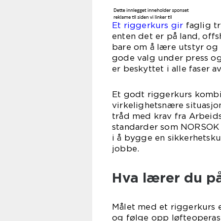
Et riggerkurs gir
faglig t
enten det er på land, offs
bare om å lære utstyr og r
gode valg under press og
er beskyttet i alle faser a
Et godt riggerkurs kombin
virkelighetsnære situasjo
tråd med krav fra Arbeids
standarder som NORSOK R-
i å bygge en sikkerhetskul
jobbe.
Hva lærer du på
Målet med et riggerkurs e
og følge opp løfteoperasj