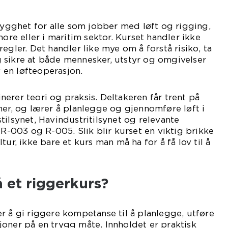
rygghet for alle som jobber med løft og rigging,
hore eller i maritim sektor. Kurset handler ikke
egler. Det handler like mye om å forstå risiko, ta
 sikre at både mennesker, utstyr og omgivelser
v en løfteoperasjon.
erer teori og praksis. Deltakeren får trent på
ner, og lærer å planlegge og gjennomføre løft i
tilsynet, Havindustritilsynet og relevante
003 og R-005. Slik blir kurset en viktig brikke
tur, ikke bare et kurs man må ha for å få lov til å
 et riggerkurs?
r å gi riggere kompetanse til å planlegge, utføre
oner på en trygg måte. Innholdet er praktisk