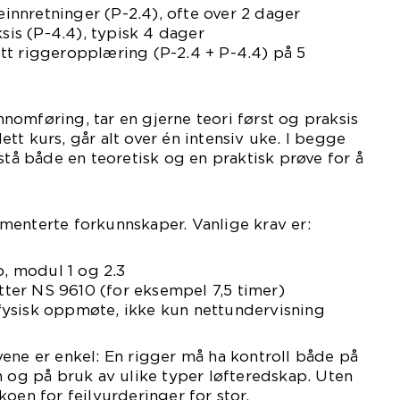
teinnretninger (P-2.4), ofte over 2 dager
ksis (P-4.4), typisk 4 dager
tt riggeropplæring (P-2.4 + P-4.4) på 5
omføring, tar en gjerne teori først og praksis
tt kurs, går alt over én intensiv uke. I begge
stå både en teoretisk og en praktisk prøve for å
menterte forkunnskaper. Vanlige krav er:
p, modul 1 og 2.3
etter NS 9610 (for eksempel 7,5 timer)
ysisk oppmøte, ikke kun nettundervisning
ene er enkel: En rigger må ha kontroll både på
n og på bruk av ulike typer løfteredskap. Uten
oen for feilvurderinger for stor.