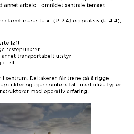
d annet arbeid i området sentrale temaer.
om kombinerer teori (P-2.4) og praksis (P-4.4),
rte løft
ge festepunkter
og annet transportabelt utstyr
i felt
er i sentrum. Deltakeren får trene på å rigge
stepunkter og gjennomføre løft med ulike typer
instruktører med operativ erfaring.