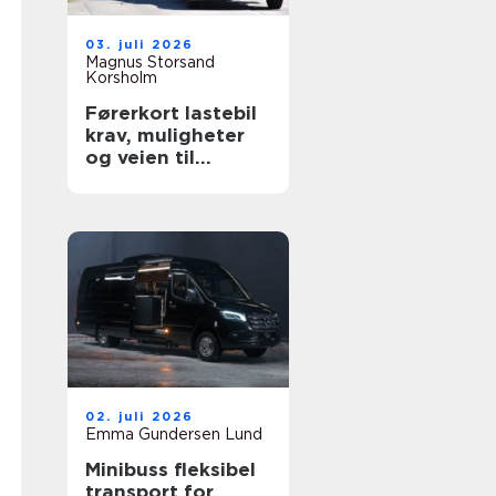
03. juli 2026
Magnus Storsand
Korsholm
Førerkort lastebil
krav, muligheter
og veien til
yrkessjåfør
02. juli 2026
Emma Gundersen Lund
Minibuss fleksibel
transport for