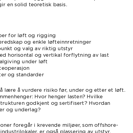
ir en solid teoretisk basis.
er for løft og rigging
teredskap og enkle løfteinnretninger
nkt og valg av riktig utstyr
d horisontal og vertikal forflytning av last
lgiving under løft
fteoperasjon
fter og standarder
å lære å vurdere risiko før, under og etter et løft.
mmenhenger: Hvor henger lasten? Hvilke
strukturen godkjent og sertifisert? Hvordan
vær og underlag?
oner foregår i krevende miljøer, som offshore-
 industrilokaler, er også plassering av utstyr,