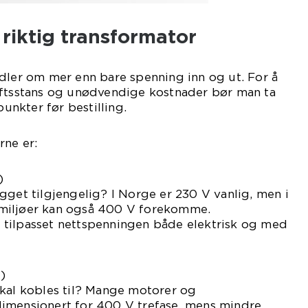
 riktig transformator
dler om mer enn bare spenning inn og ut. For å
iftsstans og unødvendige kostnader bør man ta
punkter før bestilling.
rne er:
)
gget tilgjengelig? I Norge er 230 V vanlig, men i
miljøer kan også 400 V forekomme.
tilpasset nettspenningen både elektrisk og med
)
skal kobles til? Mange motorer og
imensjonert for 400 V trefase, mens mindre