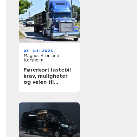
03. juli 2026
Magnus Storsand
Korsholm
Førerkort lastebil
krav, muligheter
og veien til
yrkessjåfør