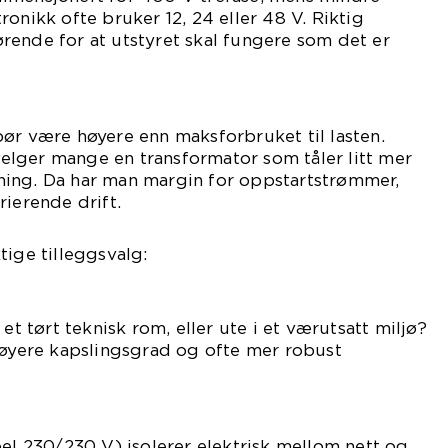
onikk ofte bruker 12, 24 eller 48 V. Riktig
rende for at utstyret skal fungere som det er
ør være høyere enn maksforbruket til lasten.
lger mange en transformator som tåler litt mer
ing. Da har man margin for oppstartstrømmer,
rierende drift.
tige tilleggsvalg:
e
 et tørt teknisk rom, eller ute i et værutsatt miljø?
høyere kapslingsgrad og ofte mer robust
pel 230/230 V) isolerer elektrisk mellom nett og