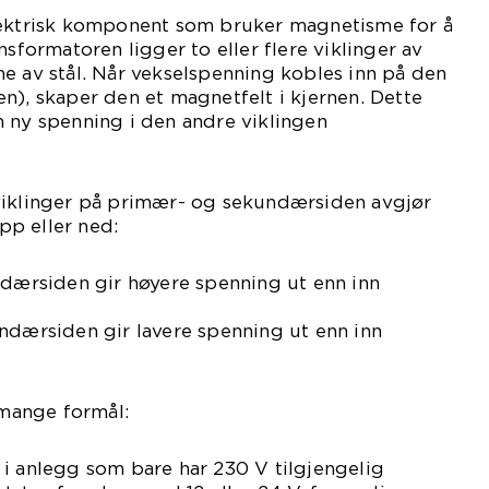
lektrisk komponent som bruker magnetisme for å
nsformatoren ligger to eller flere viklinger av
e av stål. Når vekselspenning kobles inn på den
n), skaper den et magnetfelt i kjernen. Dette
 ny spenning i den andre viklingen
viklinger på primær- og sekundærsiden avgjør
p eller ned:
ndærsiden gir høyere spenning ut enn inn
ndærsiden gir lavere spenning ut enn inn
 mange formål:
i anlegg som bare har 230 V tilgjengelig