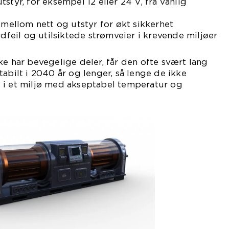
styr, for eksempel 12 eller 24 V, fra vanlig
 mellom nett og utstyr for økt sikkerhet
rdfeil og utilsiktede strømveier i krevende miljøer
ke har bevegelige deler, får den ofte svært lang
abilt i 2040 år og lenger, så lenge de ikke
 i et miljø med akseptabel temperatur og