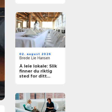
på et øyeblikk
02. august 2026
Brede Lie Hansen
Å leie lokale: Slik
finner du riktig
sted for ditt
arrangement