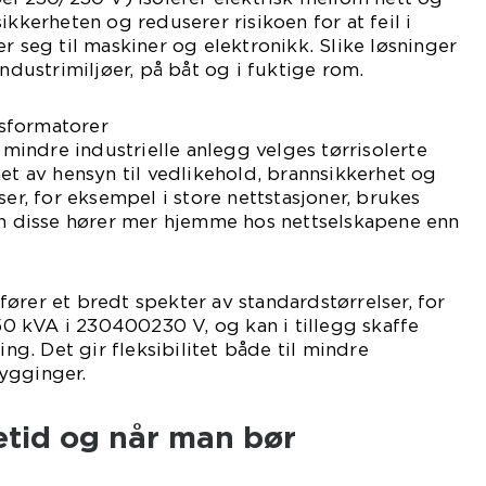
ikkerheten og reduserer risikoen for at feil i
r seg til maskiner og elektronikk. Slike løsninger
industrimiljøer, på båt og i fuktige rom.
ansformatorer
indre industrielle anlegg velges tørrisolerte
net av hensyn til vedlikehold, brannsikkerhet og
ser, for eksempel i store nettstasjoner, brukes
en disse hører mer hjemme hos nettselskapene enn
ører et bredt spekter av standardstørrelser, for
 kVA i 230400230 V, og kan i tillegg skaffe
ing. Det gir fleksibilitet både til mindre
ygginger.
etid og når man bør