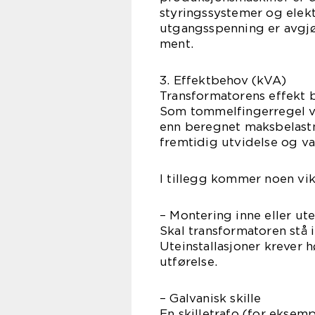
styringssystemer og elektr
utgangsspenning er avgjø
ment.
3. Effektbehov (kVA)
Transformatorens effekt b
Som tommelfingerregel ve
enn beregnet maksbelastn
fremtidig utvidelse og va
I tillegg kommer noen vik
– Montering inne eller ut
Skal transformatoren stå i
Uteinstallasjoner krever 
utførelse.
– Galvanisk skille
En skilletrafo (for eksem