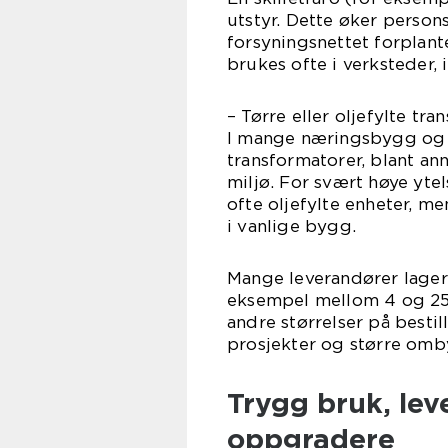
utstyr. Dette øker persons
forsyningsnettet forplante
brukes ofte i verksteder, 
– Tørre eller oljefylte tr
I mange næringsbygg og m
transformatorer, blant an
miljø. For svært høye ytel
ofte oljefylte enheter, m
i vanlige bygg.
Mange leverandører lagerf
eksempel mellom 4 og 250
andre størrelser på bestill
prosjekter og større omb
Trygg bruk, lev
oppgradere