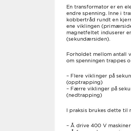
En transformator er en e
endre spenning. Inne i tra
kobbertråd rundt en kjern
ene viklingen (primærside
magnetfeltet induserer en
(sekundærsiden).
Forholdet mellom antall 
om spenningen trappes op
– Flere viklinger på seku
(opptrapping)
– Færre viklinger på seku
(nedtrapping)
I praksis brukes dette til
– Å drive 400 V maskiner 