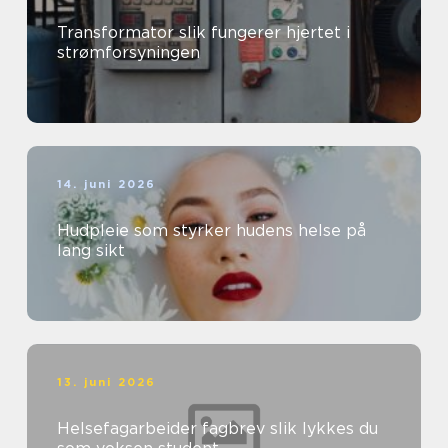
Transformator slik fungerer hjertet i
strømforsyningen
14. juni 2026
Hudpleie som styrker hudens helse på
lang sikt
13. juni 2026
Helsefagarbeider fagbrev slik lykkes du