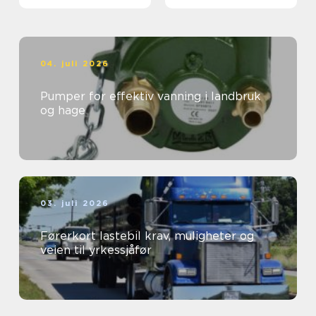
04. juli 2026
Pumper for effektiv vanning i landbruk
og hage
03. juli 2026
Førerkort lastebil krav, muligheter og
veien til yrkessjåfør