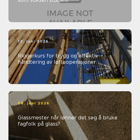
som voksen student
12. juni 2026
Riggerkurs for trygg og effektiv
håndtering av løfteoperasjoner
08. juni 2026
Glassmester når lønner det seg å bruke
fagfolk på glass?