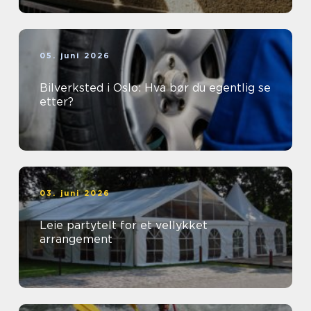
05. juni 2026
Bilverksted i Oslo: Hva bør du egentlig se
etter?
03. juni 2026
Leie partytelt for et vellykket
arrangement