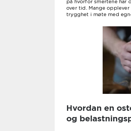
på hvorfor smertene har o
over tid. Mange opplever a
trygghet i møte med egne
Hvordan en ost
og belastnings