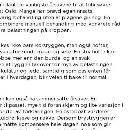
blant de vanligste årsakene til at folk søker
at Oslo. Mange har prøvd egeninnsats,
tvarig behandling uten at plagene gir seg. En
 kombinere manuell behandling med konkrete råd
ere belastningen på kroppen.
es ikke bare korsryggen, men også hofter,
kulatur rundt mage og sete. En stiv hofte kan
obbe mer enn den burde, og en svak
e at ryggen tar over for mye av belastningen.
ulatur og ledd, samtidig som pasienten får
er i hverdagen, blir veien tilbake til normal
e kan også ha sammensatte årsaker. En
 tilpasset, mye tid foran skjerm og lite variasjon i
r del av forklaringen. En osteopat vurderer
kuldre, kjeve og nakke. Dersom brystryggen er
en måtte kompensere hele dagen, noe som gir