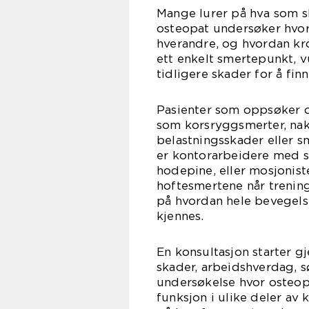
Mange lurer på hva som s
osteopat undersøker hvor
hverandre, og hvordan kro
ett enkelt smertepunkt, 
tidligere skader for å fin
Pasienter som oppsøker 
som korsryggsmerter, nak
belastningsskader eller s
er kontorarbeidere med st
hodepine, eller mosjonist
hoftesmertene når treninge
på hvordan hele bevegel
kjennes.
En konsultasjon starter g
skader, arbeidshverdag, sø
undersøkelse hvor osteop
funksjon i ulike deler av 