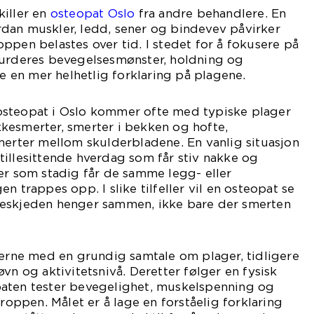
killer en
osteopat Oslo
fra andre behandlere. En
dan muskler, ledd, sener og bindevev påvirker
ppen belastes over tid. I stedet for å fokusere på
vurderes bevegelsesmønster, holdning og
ne en mer helhetlig forklaring på plagene.
osteopat i Oslo kommer ofte med typiske plager
kesmerter, smerter i bekken og hofte,
merter mellom skulderbladene. En vanlig situasjon
illesittende hverdag som får stiv nakke og
er som stadig får de samme legg- eller
n trappes opp. I slike tilfeller vil en osteopat se
seskjeden henger sammen, ikke bare der smerten
jerne med en grundig samtale om plager, tidligere
vn og aktivitetsnivå. Deretter følger en fysisk
aten tester bevegelighet, muskelspenning og
kroppen. Målet er å lage en forståelig forklaring