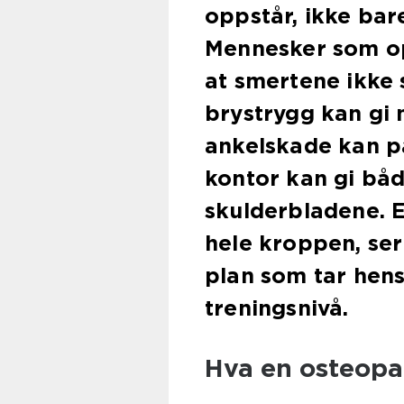
oppstår, ikke ba
Mennesker som op
at smertene ikke s
brystrygg kan gi
ankelskade kan på
kontor kan gi bå
skulderbladene. 
hele kroppen, se
plan som tar hensy
treningsnivå.
Hva en osteopat