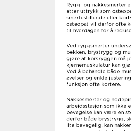
Rygg- og nakkesmerter er 
etter uttrykk som osteop
smertestillende eller kor
osteopat vil derfor ofte
til hverdagen for å redus
Ved ryggsmerter undersøk
bekken, brystrygg og mus
gjøre at korsryggen må j
kjernemuskulatur kan gjør
Ved å behandle både musk
øvelser og enkle justering
funksjon ofte kortere.
Nakkesmerter og hodepin
arbeidsstasjon som ikke er
bevegelse kan være en sto
derfor både brystrygg, s
lite bevegelig, kan nakk