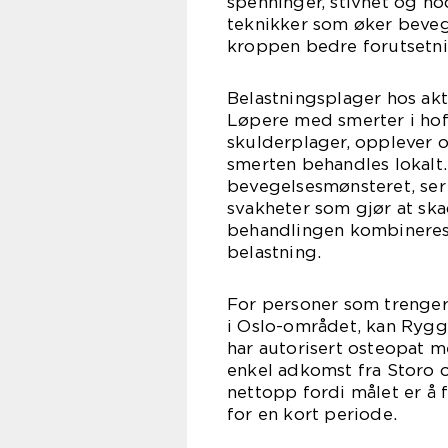
spenninger, stivhet og ho
teknikker som øker beveg
kroppen bedre forutsetni
Belastningsplager hos akt
Løpere med smerter i hoft
skulderplager, opplever 
smerten behandles lokalt.
bevegelsesmønsteret, ser
svakheter som gjør at sk
behandlingen kombineres
belastning.
For personer som trenger
i Oslo-området, kan Ryggs
har autorisert osteopat m
enkel adkomst fra Storo
nettopp fordi målet er å 
for en kort periode.