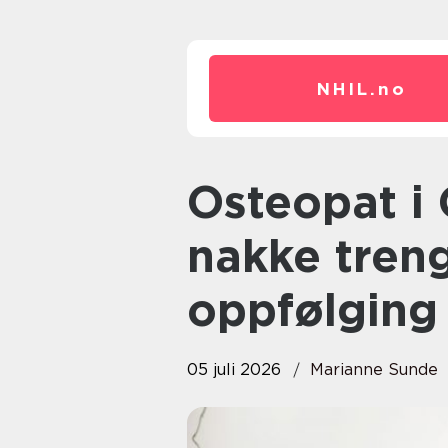
NHIL.
no
Osteopat i Oslo: Når rygg og
nakke tren
oppfølging
05 juli 2026
Marianne Sunde