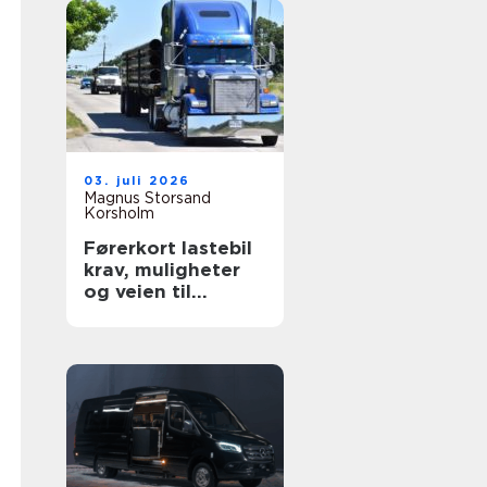
03. juli 2026
Magnus Storsand
Korsholm
Førerkort lastebil
krav, muligheter
og veien til
yrkessjåfør