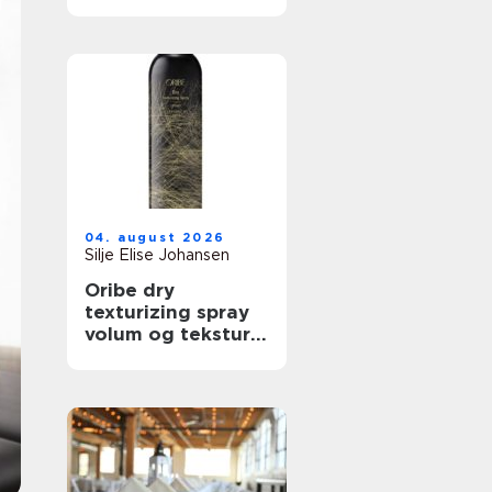
trenger det
04. august 2026
Silje Elise Johansen
Oribe dry
texturizing spray
volum og tekstur
på et øyeblikk