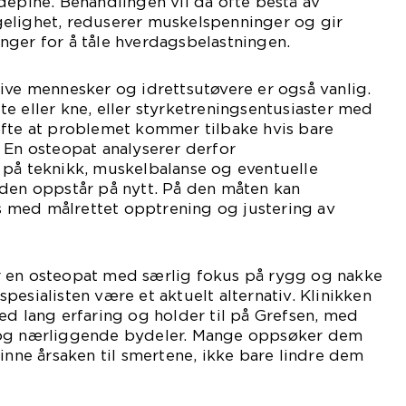
depine. Behandlingen vil da ofte bestå av
elighet, reduserer muskelspenninger og gir
nger for å tåle hverdagsbelastningen.
ive mennesker og idrettsutøvere er også vanlig.
e eller kne, eller styrketreningsentusiaster med
ofte at problemet kommer tilbake hvis bare
 En osteopat analyserer derfor
 på teknikk, muskelbalanse og eventuelle
aden oppstår på nytt. På den måten kan
 med målrettet opptrening og justering av
 en osteopat med særlig fokus på rygg og nakke
pesialisten være et aktuelt alternativ. Klinikken
ed lang erfaring og holder til på Grefsen, med
 og nærliggende bydeler. Mange oppsøker dem
finne årsaken til smertene, ikke bare lindre dem