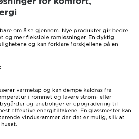
sninger for komfort,
ergi
r bare om å se gjennom. Nye produkter gir bedre
et og mer fleksible romløsninger. En dyktig
ulighetene og kan forklare forskjellene på en
:
userer varmetap og kan dempe kaldras fra
temperatur i rommet og lavere strøm- eller
e bygårder og eneboliger er oppgradering til
mest effektive energitiltakene. En glassmester kan
isterende vindusrammer der det er mulig, slik at
 huset.