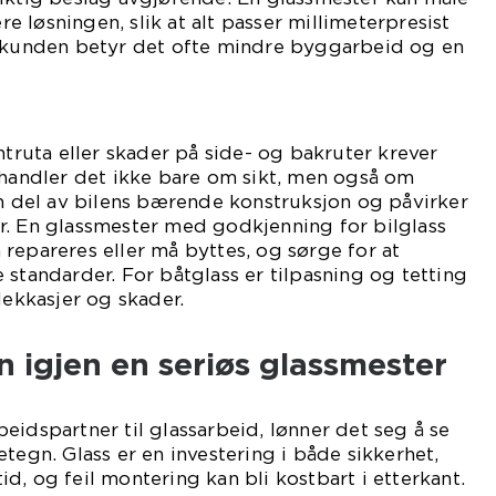
 løsningen, slik at alt passer millimeterpresist
r kunden betyr det ofte mindre byggarbeid og en
ntruta eller skader på side- og bakruter krever
 handler det ikke bare om sikt, men også om
en del av bilens bærende konstruksjon og påvirker
r. En glassmester med godkjenning for bilglass
repareres eller må byttes, og sørge for at
 standarder. For båtglass er tilpasning og tetting
lekkasjer og skader.
n igjen en seriøs glassmester
eidspartner til glassarbeid, lønner det seg å se
tegn. Glass er en investering i både sikkerhet,
d, og feil montering kan bli kostbart i etterkant.