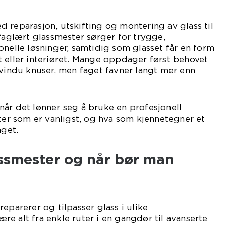
 reparasjon, utskifting og montering av glass til
 faglært glassmester sørger for trygge,
onelle løsninger, samtidig som glasset får en form
 eller interiøret. Mange oppdager først behovet
 vindu knuser, men faget favner langt mer enn
år det lønner seg å bruke en profesjonell
ster som er vanligst, og hva som kjennetegner et
aget.
assmester og når bør man
eparerer og tilpasser glass i ulike
e alt fra enkle ruter i en gangdør til avanserte