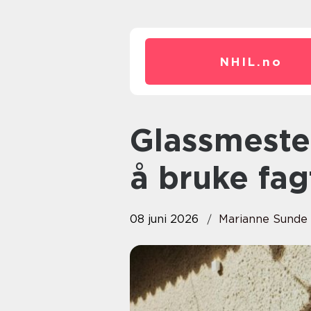
NHIL.
no
Glassmester når lønner det seg
å bruke fag
08 juni 2026
Marianne Sunde