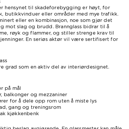
s
r hensynet til skadeforebygging er høyt, for
k, butikkvinduer eller områder med mye trafikk.
minert eller en kombinasjon, noe som gjør det
 mot slag og brudd. Brannglass bidrar til å
e, røyk og flammer, og stiller strenge krav til
nninger. En seriøs aktør vil være sertifisert for
lass
re grad som en aktiv del av interiørdesignet.
r på mål
er, balkonger og mezzaniner
rer for å dele opp rom uten å miste lys
 bad, gang og treningsrom
 bak kjøkkenbenk
iktig beslag avgjørende. En glassmester kan måle