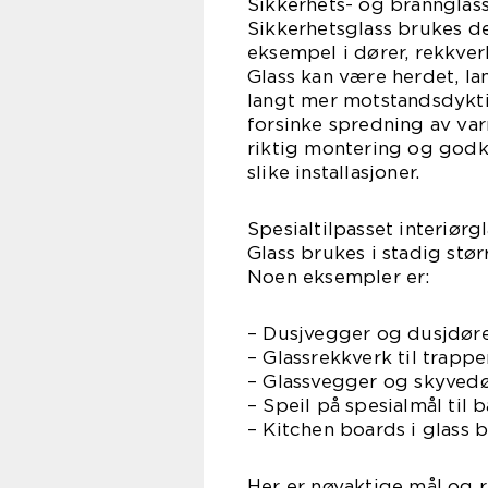
Sikkerhets- og brannglas
Sikkerhetsglass brukes de
eksempel i dører, rekkver
Glass kan være herdet, la
langt mer motstandsdyktig
forsinke spredning av varm
riktig montering og godkje
slike installasjoner.
Spesialtilpasset interiørg
Glass brukes i stadig stør
Noen eksempler er:
– Dusjvegger og dusjdøre
– Glassrekkverk til trapp
– Glassvegger og skyvedø
– Speil på spesialmål til
– Kitchen boards i glass
Her er nøyaktige mål og r