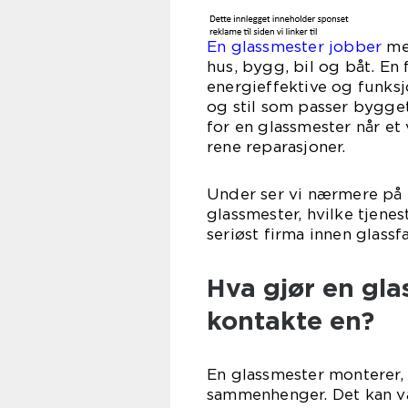
En glassmester jobber
med
hus, bygg, bil og båt. En
energieffektive og funksj
og stil som passer bygget
for en glassmester når et
rene reparasjoner.
Under ser vi nærmere på n
glassmester, hvilke tjene
seriøst firma innen glassf
Hva gjør en gl
kontakte en?
En glassmester monterer, r
sammenhenger. Det kan vær