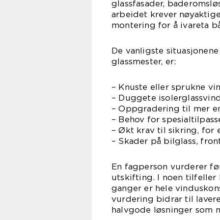
glassfasader, baderomsløs
arbeidet krever nøyaktige
montering for å ivareta b
De vanligste situasjonene
glassmester, er:
– Knuste eller sprukne vi
– Duggete isolerglassvin
– Oppgradering til mer en
– Behov for spesialtilpasse
– Økt krav til sikring, fo
– Skader på bilglass, fro
En fagperson vurderer før
utskifting. I noen tilfell
ganger er hele vinduskons
vurdering bidrar til laver
halvgode løsninger som m