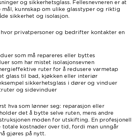
ninger og sikkerhetsglass. Fellesnevneren er at
 mål, kunnskap om ulike glasstyper og riktig
åde sikkerhet og isolasjon.
 hvor privatpersoner og bedrifter kontakter en
nduer som må repareres eller byttes
duer som har mistet isolasjonsevnen
ergieffektive ruter for å redusere varmetap
t glass til bad, kjøkken eller interiør
r eksempel sikkerhetsglass i dører og vinduer
ntruter og sidevinduer
st hva som lønner seg: reparasjon eller
er holder det å bytte selve ruten, mens andre
truksjonen moden for utskifting. En profesjonell
e totale kostnader over tid, fordi man unngår
å gjøres på nytt.