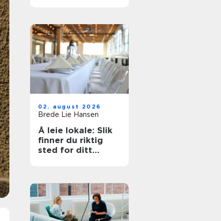
på et øyeblikk
02. august 2026
Brede Lie Hansen
Å leie lokale: Slik
finner du riktig
sted for ditt
arrangement