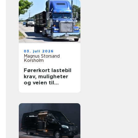
03. juli 2026
Magnus Storsand
Korsholm
Førerkort lastebil
krav, muligheter
og veien til
yrkessjåfør