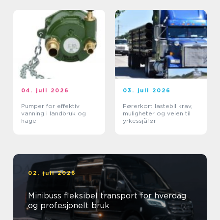
04. juli 2026
03. juli 2026
Pumper for effektiv
Førerkort lastebil krav,
vanning i landbruk og
muligheter og veien til
hage
yrkessjåfør
02. juli 2026
Minibuss fleksibel transport for hverdag
og profesjonelt bruk