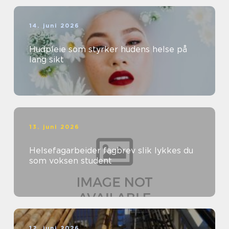
14. juni 2026
Hudpleie som styrker hudens helse på
lang sikt
13. juni 2026
Helsefagarbeider fagbrev slik lykkes du
som voksen student
12. juni 2026