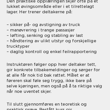
Den praktiske opplæringen skjer ofte på et
lukket øvingsområde eller i et tilrettelagt
lager. Her trener deltakerne på:
– sikker på- og avstigning av truck
– manøvrering i trange passasjer
– løfting, senking og stabling av last
– håndtering av ulikt utstyr og forskjellige
trucktyper
– daglig kontroll og enkel feilrapportering
Instruktøren følger opp hver deltaker tett,
gir konkrete tilbakemeldinger og sørger for
at alle får nok tid bak rattet. Målet er at
føreren skal føle seg trygg, ikke bare på
selve kjøringen, men også på å ta riktige valg
når noe uventet skjer.
Til slutt gjennomføres en teoretisk og
praktisk prøve. Bestått kurs gir