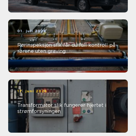
01. juli 2026
Rørinspeksjon slik får du full kontroll på
rørene uten graving
17. juni 2026
Transformator slik fungerer hjertet i
strømforsyningen