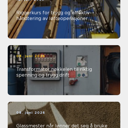
Riggerkurs for trygg og effektiv
håndtering av løfteoperasjoner
08. juni 2026
Transformator nøkkelen til riktig
spenning og trygg drift
08. juni 2026
Glassmester når lønner det seg å bruke