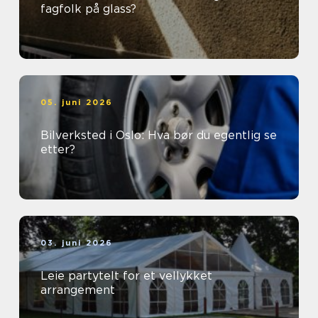
fagfolk på glass?
05. juni 2026
Bilverksted i Oslo: Hva bør du egentlig se
etter?
03. juni 2026
Leie partytelt for et vellykket
arrangement