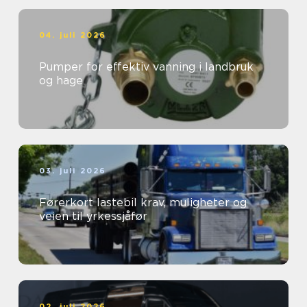
04. juli 2026
Pumper for effektiv vanning i landbruk
og hage
03. juli 2026
Førerkort lastebil krav, muligheter og
veien til yrkessjåfør
02. juli 2026