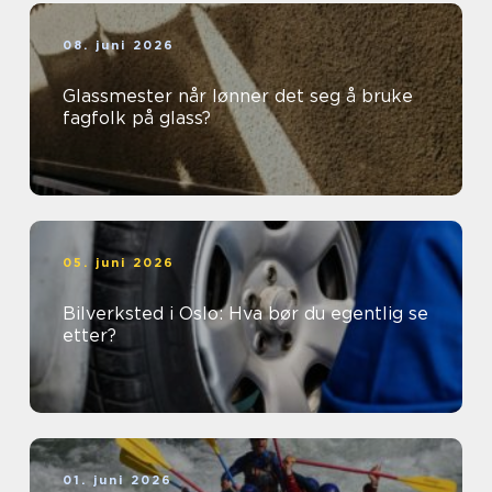
08. juni 2026
Glassmester når lønner det seg å bruke
fagfolk på glass?
05. juni 2026
Bilverksted i Oslo: Hva bør du egentlig se
etter?
01. juni 2026