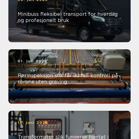
Minibuss fleksibel transport for hverdag
og profesjonelt bruk
01. juli 2026
Rørinspeksjon slik får du full kontroll på
rørene uten graving
17. juni 2026
Transformator slik fungerer hjertet i