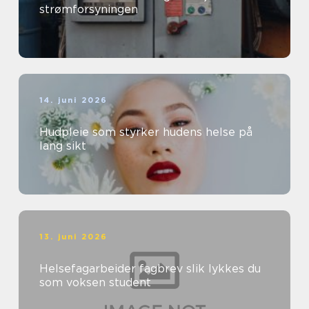
strømforsyningen
14. juni 2026
Hudpleie som styrker hudens helse på
lang sikt
13. juni 2026
Helsefagarbeider fagbrev slik lykkes du
som voksen student