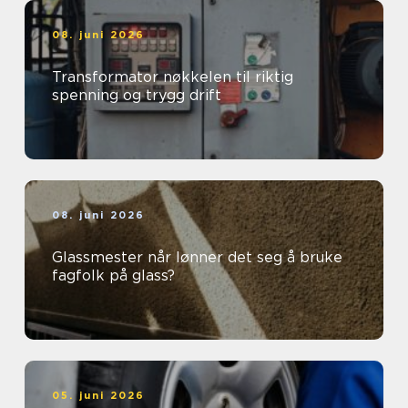
08. juni 2026
Transformator nøkkelen til riktig
spenning og trygg drift
08. juni 2026
Glassmester når lønner det seg å bruke
fagfolk på glass?
05. juni 2026