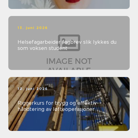
13. juni 2026
Helsefagarbeider fagbrev slik lykkes du
som voksen student
12. juni 2026
Riggerkurs for trygg og effektiv
håndtering av løfteoperasjoner