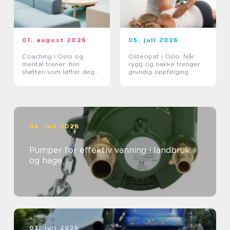
01. august 2026
05. juli 2026
Coaching i Oslo og
Osteopat i Oslo: Når
mental trener: finn
rygg og nakke trenger
støtten som løfter deg
grundig oppfølging
videre
04. juli 2026
Pumper for effektiv vanning i landbruk
og hage
03. juli 2026