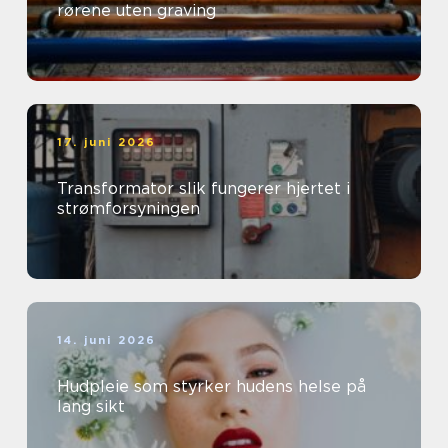
rørene uten graving
17. juni 2026
Transformator slik fungerer hjertet i
strømforsyningen
14. juni 2026
Hudpleie som styrker hudens helse på
lang sikt