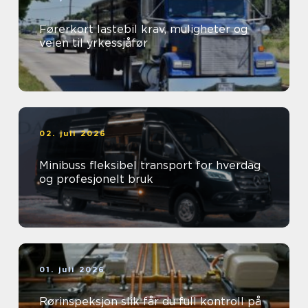
Førerkort lastebil krav, muligheter og
veien til yrkessjåfør
02. juli 2026
Minibuss fleksibel transport for hverdag
og profesjonelt bruk
01. juli 2026
Rørinspeksjon slik får du full kontroll på