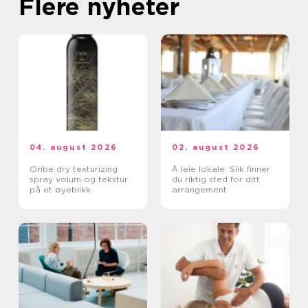
Flere nyheter
04. august 2026
02. august 2026
Oribe dry texturizing
Å leie lokale: Slik finner
spray volum og tekstur
du riktig sted for ditt
på et øyeblikk
arrangement