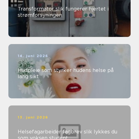
Transformator slik fungerer hjertet i
strømforsyningen
14. juni 2026
Hudpleie som styrker hudens helse på
lang sikt
13. juni 2026
Helsefagarbeider fagbrev slik lykkes du
som voksen student