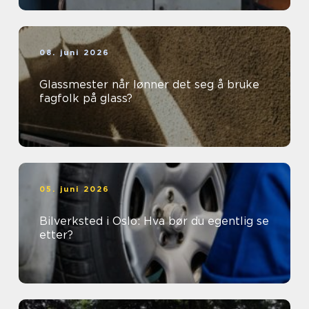
08. juni 2026
Glassmester når lønner det seg å bruke
fagfolk på glass?
05. juni 2026
Bilverksted i Oslo: Hva bør du egentlig se
etter?