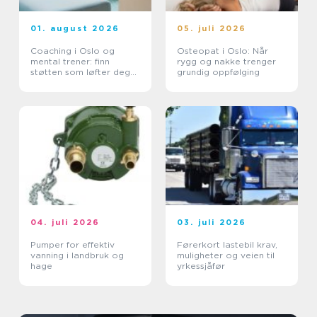
01. august 2026
05. juli 2026
Coaching i Oslo og
Osteopat i Oslo: Når
mental trener: finn
rygg og nakke trenger
støtten som løfter deg
grundig oppfølging
videre
04. juli 2026
03. juli 2026
Pumper for effektiv
Førerkort lastebil krav,
vanning i landbruk og
muligheter og veien til
hage
yrkessjåfør