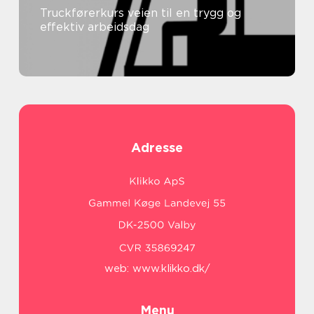
Truckførerkurs veien til en trygg og
effektiv arbeidsdag
Adresse
web:
www.klikko.dk/
Menu