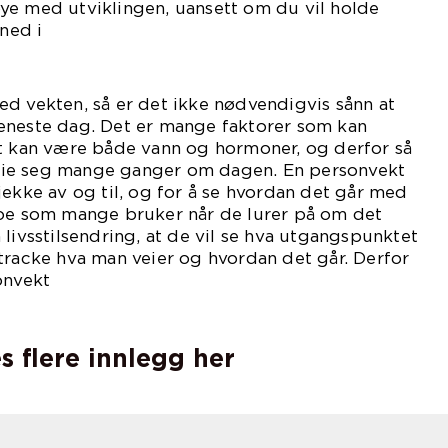
ye med utviklingen, uansett om du vil holde
 ned i
kt.
d vekten, så er det ikke nødvendigvis sånn at
eneste dag. Det er mange faktorer som kan
et kan være både vann og hormoner, og derfor så
 veie seg mange ganger om dagen. En personvekt
jekke av og til, og for å se hvordan det går med
noe som mange bruker når de lurer på om det
 livsstilsendring, at de vil se hva utgangspunktet
tracke hva man veier og hvordan det går. Derfor
onvekt
engelig.
s flere innlegg her