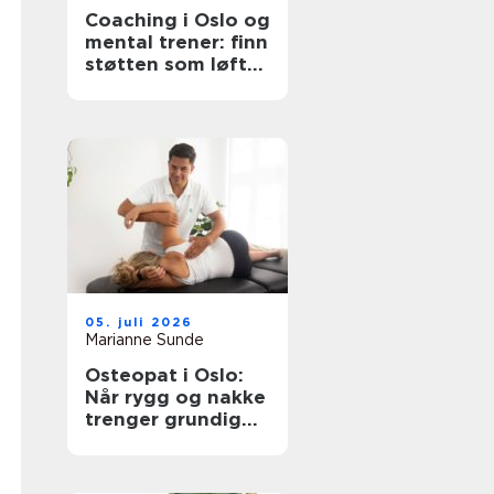
Coaching i Oslo og
mental trener: finn
støtten som løfter
deg videre
05. juli 2026
Marianne Sunde
Osteopat i Oslo:
Når rygg og nakke
trenger grundig
oppfølging