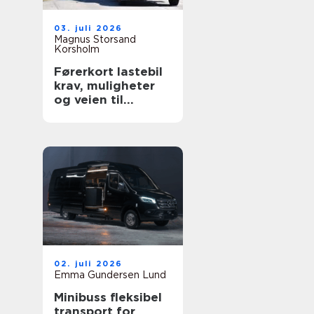
03. juli 2026
Magnus Storsand
Korsholm
Førerkort lastebil
krav, muligheter
og veien til
yrkessjåfør
02. juli 2026
Emma Gundersen Lund
Minibuss fleksibel
transport for