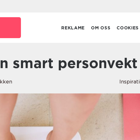
REKLAME
OM OSS
COOKIES
en smart personvekt
akken
Inspirat