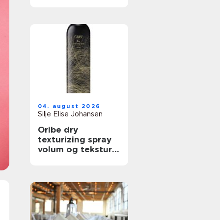
trenger det
04. august 2026
Silje Elise Johansen
Oribe dry
texturizing spray
volum og tekstur
på et øyeblikk