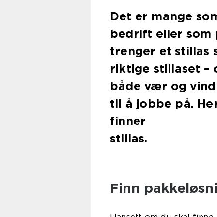
Det er mange som h
bedrift eller som
trenger et stillas
riktige stillaset –
både vær og vind 
til å jobbe på. H
finner
stillas.
Finn pakkeløsni
Uansett om du skal finne