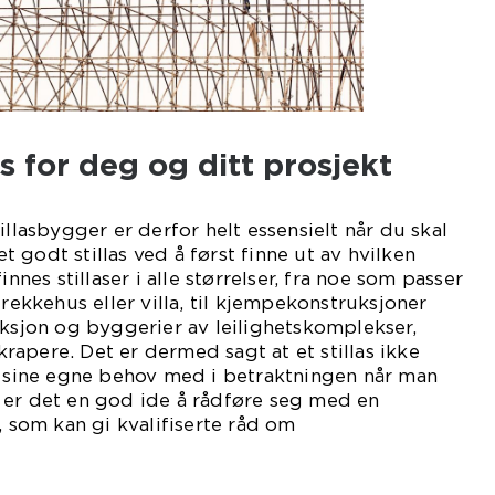
las for deg og ditt prosjekt
illasbygger er derfor helt essensielt når du skal
 et godt stillas ved å først finne ut av hvilken
innes stillaser i alle størrelser, fra noe som passer
 rekkehus eller villa, til kjempekonstruksjoner
uksjon og byggerier av leilighetskomplekser,
apere. Det er dermed sagt at et stillas ikke
a sine egne behov med i betraktningen når man
 Da er det en god ide å rådføre seg med en
, som kan gi kvalifiserte råd om
sbyggeri.