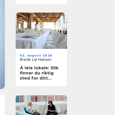
på et øyeblikk
02. august 2026
Brede Lie Hansen
Å leie lokale: Slik
finner du riktig
sted for ditt
arrangement