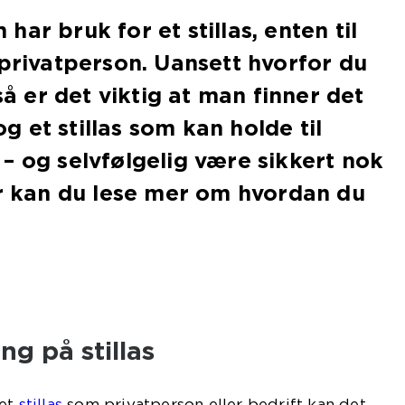
ar bruk for et stillas, enten til
 privatperson. Uansett hvorfor du
 så er det viktig at man finner det
 og et stillas som kan holde til
– og selvfølgelig være sikkert nok
er kan du lese mer om hvordan du
ng på stillas
 et
stillas
som privatperson eller bedrift kan det