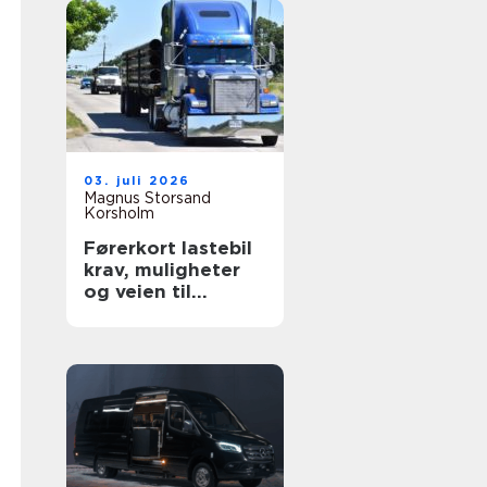
03. juli 2026
Magnus Storsand
Korsholm
Førerkort lastebil
krav, muligheter
og veien til
yrkessjåfør