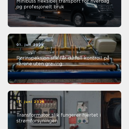
Minibuss fleksibel transport for hverdag
og profesjonelt bruk
01. juli 2026
Rørinspeksjon slik får du full kontroll på
rørene uten graving
17. juni 2026
Transformator slik fungerer hjertet i
strømforsyningen