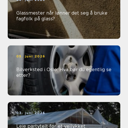
Glassmester når lønner det seg å bruke
fagfolk på glass?
05. juni 2026
Bilverksted i Oslo: Hva bør du egentlig se
etter?
03. juni 2026
Leie partytelt for et vellykket