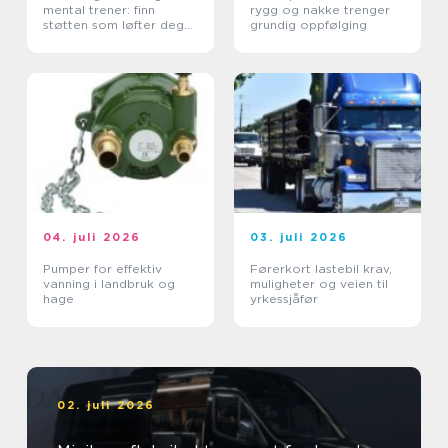
mental trener: finn
rygg og nakke trenger
støtten som løfter deg
grundig oppfølging
videre
04. juli 2026
03. juli 2026
Pumper for effektiv
Førerkort lastebil krav,
vanning i landbruk og
muligheter og veien til
hage
yrkessjåfør
02. juli 2026