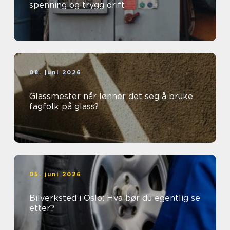
spenning og trygg drift
08. juni 2026
Glassmester når lønner det seg å bruke
fagfolk på glass?
05. juni 2026
Bilverksted i Oslo: Hva bør du egentlig se
etter?