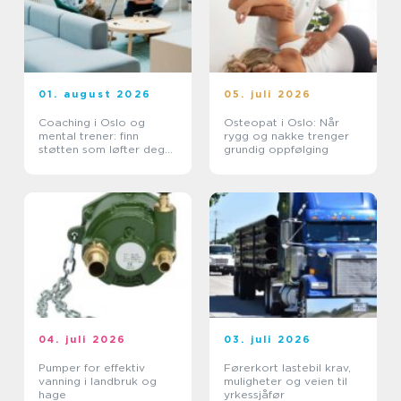
01. august 2026
05. juli 2026
Coaching i Oslo og
Osteopat i Oslo: Når
mental trener: finn
rygg og nakke trenger
støtten som løfter deg
grundig oppfølging
videre
04. juli 2026
03. juli 2026
Pumper for effektiv
Førerkort lastebil krav,
vanning i landbruk og
muligheter og veien til
hage
yrkessjåfør