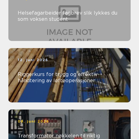
Helsefagarbeider fagbrev slik lykkes du
som voksen student
12. juni 2026
Riggerkurs for trygg og effektiv
håndtering av løfteoperasjoner
08. juni 2026
Transformator nøkkelen til riktig