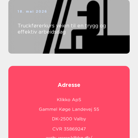
18. mai 2026
Truckførerkurs veien til en trygg og
effektiv arbeidsdag
Adresse
web:
www.klikko.dk/