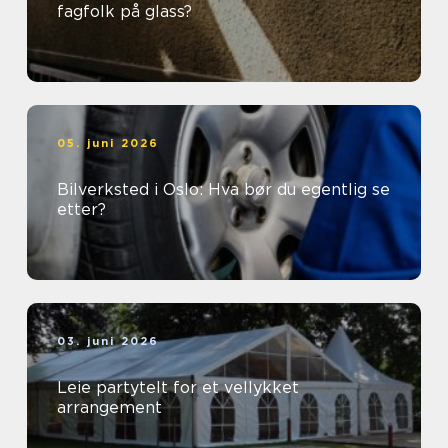
fagfolk på glass?
05. juni 2026
Bilverksted i Oslo: Hva bør du egentlig se
etter?
03. juni 2026
Leie partytelt for et vellykket
arrangement