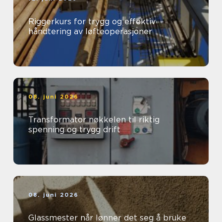
Riggerkurs for trygg og effektiv
håndtering av løfteoperasjoner
08. juni 2026
Transformator nøkkelen til riktig
spenning og trygg drift
08. juni 2026
Glassmester når lønner det seg å bruke