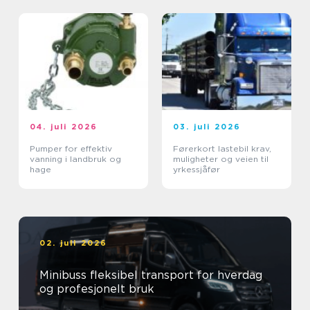
04. juli 2026
03. juli 2026
Pumper for effektiv
Førerkort lastebil krav,
vanning i landbruk og
muligheter og veien til
hage
yrkessjåfør
02. juli 2026
Minibuss fleksibel transport for hverdag
og profesjonelt bruk