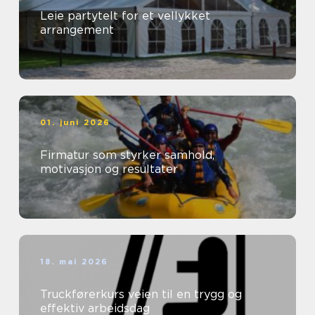
Leie partytelt for et vellykket
arrangement
01. juni 2026
Firmatur som styrker samhold,
motivasjon og resultater
18. mai 2026
Truckførerkurs veien til en trygg og
effektiv arbeidsdag