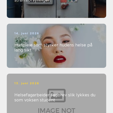
strømforsyningen
14. juni 2026
Hudpleie som styrker hudens helse på
lang sikt
13. juni 2026
Helsefagarbeider fagbrev slik lykkes du
som voksen student