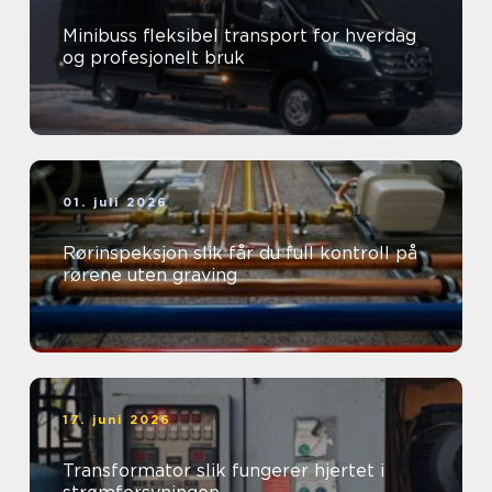
Minibuss fleksibel transport for hverdag
og profesjonelt bruk
01. juli 2026
Rørinspeksjon slik får du full kontroll på
rørene uten graving
17. juni 2026
Transformator slik fungerer hjertet i