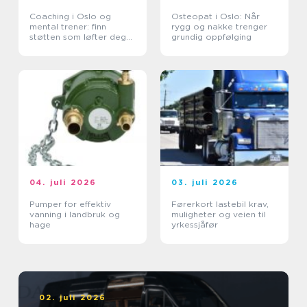
Coaching i Oslo og
Osteopat i Oslo: Når
mental trener: finn
rygg og nakke trenger
støtten som løfter deg
grundig oppfølging
videre
04. juli 2026
03. juli 2026
Pumper for effektiv
Førerkort lastebil krav,
vanning i landbruk og
muligheter og veien til
hage
yrkessjåfør
02. juli 2026