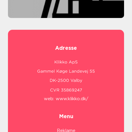
Adresse
web:
www.klikko.dk/
Menu
Reklame