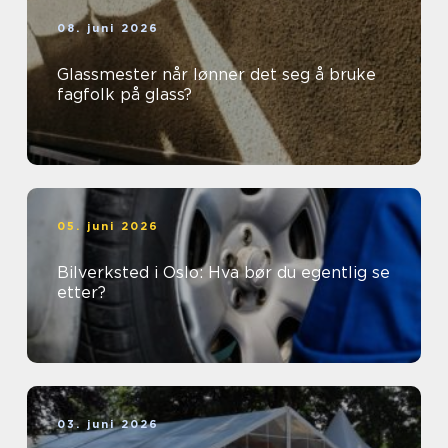
08. juni 2026
Glassmester når lønner det seg å bruke
fagfolk på glass?
05. juni 2026
Bilverksted i Oslo: Hva bør du egentlig se
etter?
03. juni 2026