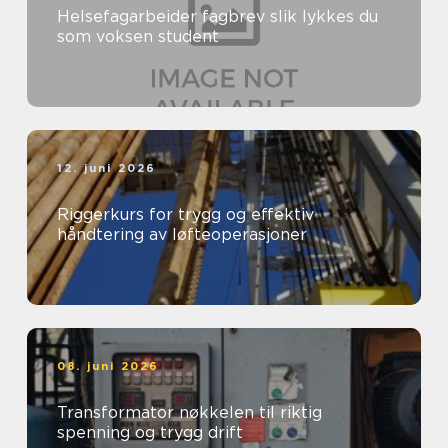
Helsefagarbeider fagbrev slik lykkes du
som voksen student
12. juni 2026
Riggerkurs for trygg og effektiv
håndtering av løfteoperasjoner
08. juni 2026
Transformator nøkkelen til riktig
spenning og trygg drift