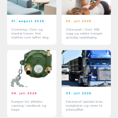
01. august 2026
05. juli 2026
Coaching i Oslo og
Osteopat i Oslo: Når
mental trener: finn
rygg og nakke trenger
støtten som løfter deg
grundig oppfølging
videre
04. juli 2026
03. juli 2026
Pumper for effektiv
Førerkort lastebil krav,
vanning i landbruk og
muligheter og veien til
hage
yrkessjåfør