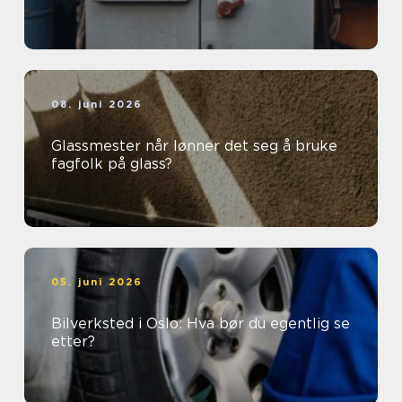
08. juni 2026
Glassmester når lønner det seg å bruke
fagfolk på glass?
05. juni 2026
Bilverksted i Oslo: Hva bør du egentlig se
etter?