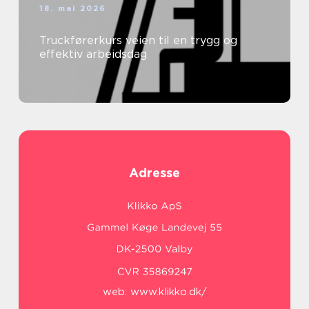
18. mai 2026
Truckførerkurs veien til en trygg og
effektiv arbeidsdag
Adresse
web:
www.klikko.dk/