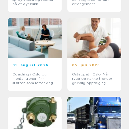
på et øyeblikk
arrangement
01. august 2026
05. juli 2026
Coaching i Oslo og
Osteopat i Oslo: Når
mental trener: finn
rygg og nakke trenger
støtten som løfter deg
grundig oppfølging
videre