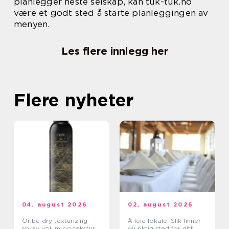
planlegger neste selskap, kan tuk-tuk.no
være et godt sted å starte planleggingen av
menyen.
Les flere innlegg her
Flere nyheter
04. august 2026
02. august 2026
Oribe dry texturizing
Å leie lokale: Slik finner
spray volum og tekstur
du riktig sted for ditt