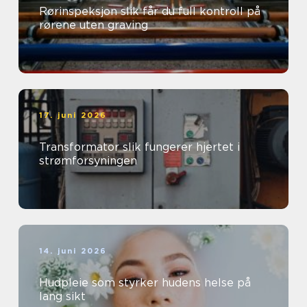
Rørinspeksjon slik får du full kontroll på
rørene uten graving
17. juni 2026
Transformator slik fungerer hjertet i
strømforsyningen
14. juni 2026
Hudpleie som styrker hudens helse på
lang sikt