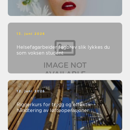
13. juni 2026
Helsefagarbeider fagbrev slik lykkes du
som voksen student
12. juni 2026
Riggerkurs for trygg og effektiv
håndtering av løfteoperasjoner