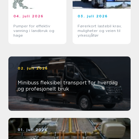
04. juli 2026
03. juli 2026
Pumper for effektiv
Førerkort lastebil krav,
vanning i landbruk og
muligheter og veien til
hage
yrkessjåfør
02. juli 2026
Minibuss fleksibel transport for hverdag
og profesjonelt bruk
01. juli 2026