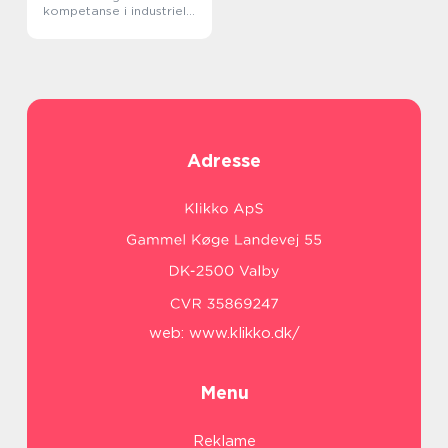
kompetanse i industriell
rigging
Adresse
web:
www.klikko.dk/
Menu
Reklame