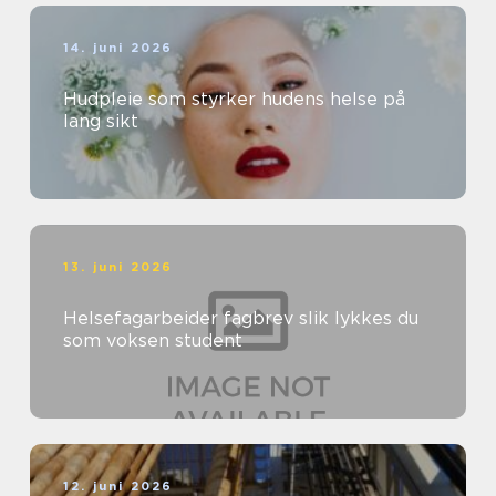
14. juni 2026
Hudpleie som styrker hudens helse på
lang sikt
13. juni 2026
Helsefagarbeider fagbrev slik lykkes du
som voksen student
12. juni 2026