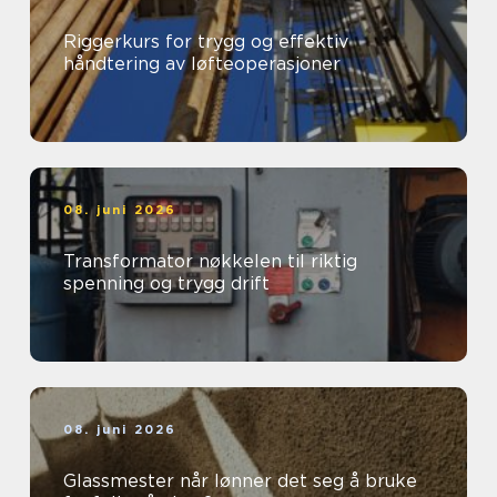
Riggerkurs for trygg og effektiv
håndtering av løfteoperasjoner
08. juni 2026
Transformator nøkkelen til riktig
spenning og trygg drift
08. juni 2026
Glassmester når lønner det seg å bruke