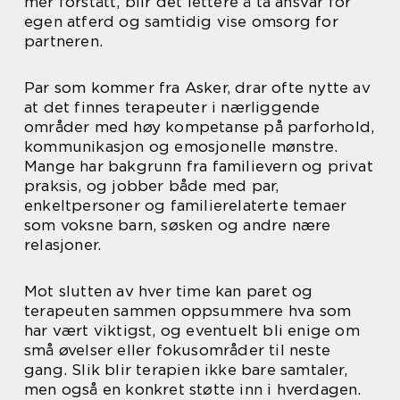
mer forstått, blir det lettere å ta ansvar for
egen atferd og samtidig vise omsorg for
partneren.
Par som kommer fra Asker, drar ofte nytte av
at det finnes terapeuter i nærliggende
områder med høy kompetanse på parforhold,
kommunikasjon og emosjonelle mønstre.
Mange har bakgrunn fra familievern og privat
praksis, og jobber både med par,
enkeltpersoner og familierelaterte temaer
som voksne barn, søsken og andre nære
relasjoner.
Mot slutten av hver time kan paret og
terapeuten sammen oppsummere hva som
har vært viktigst, og eventuelt bli enige om
små øvelser eller fokusområder til neste
gang. Slik blir terapien ikke bare samtaler,
men også en konkret støtte inn i hverdagen.