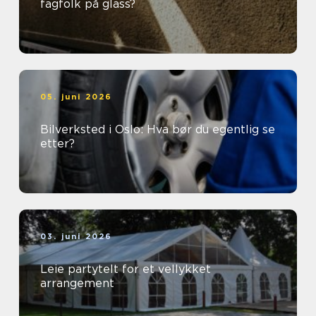
fagfolk på glass?
05. juni 2026
Bilverksted i Oslo: Hva bør du egentlig se
etter?
03. juni 2026
Leie partytelt for et vellykket
arrangement