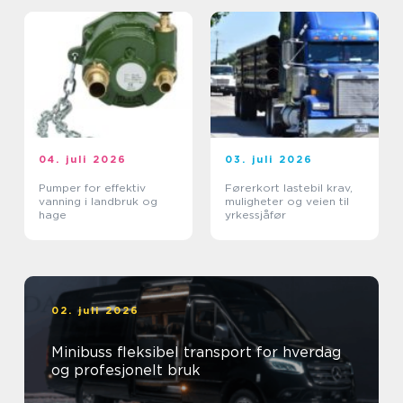
04. juli 2026
03. juli 2026
Pumper for effektiv
Førerkort lastebil krav,
vanning i landbruk og
muligheter og veien til
hage
yrkessjåfør
02. juli 2026
Minibuss fleksibel transport for hverdag
og profesjonelt bruk