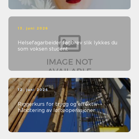
13. juni 2026
Helsefagarbeider fagbrev slik lykkes du
som voksen student
12. juni 2026
Riggerkurs for trygg og effektiv
håndtering av løfteoperasjoner