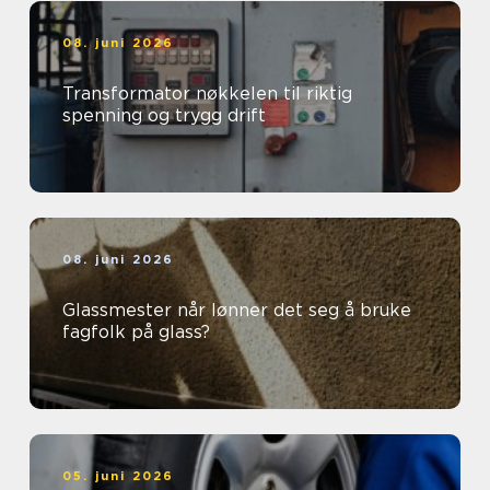
08. juni 2026
Transformator nøkkelen til riktig
spenning og trygg drift
08. juni 2026
Glassmester når lønner det seg å bruke
fagfolk på glass?
05. juni 2026