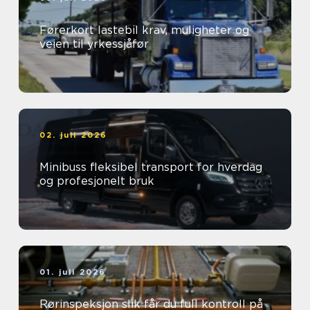
Førerkort lastebil krav, muligheter og
veien til yrkessjåfør
02. juli 2026
Minibuss fleksibel transport for hverdag
og profesjonelt bruk
01. juli 2026
Rørinspeksjon slik får du full kontroll på