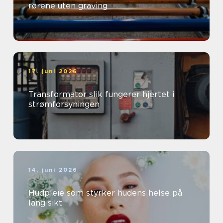
rørene uten graving
17. juni 2026
Transformator slik fungerer hjertet i
strømforsyningen
14. juni 2026
Hudpleie som styrker hudens helse på
lang sikt