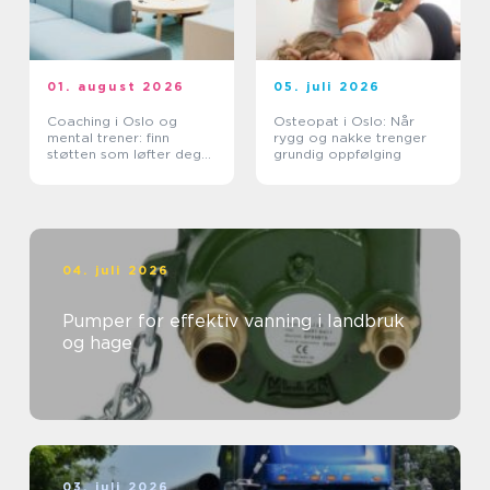
01. august 2026
05. juli 2026
Coaching i Oslo og
Osteopat i Oslo: Når
mental trener: finn
rygg og nakke trenger
støtten som løfter deg
grundig oppfølging
videre
04. juli 2026
Pumper for effektiv vanning i landbruk
og hage
03. juli 2026